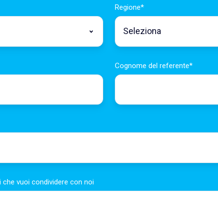
Regione
*
Cognome del referente
*
ni che vuoi condividere con noi