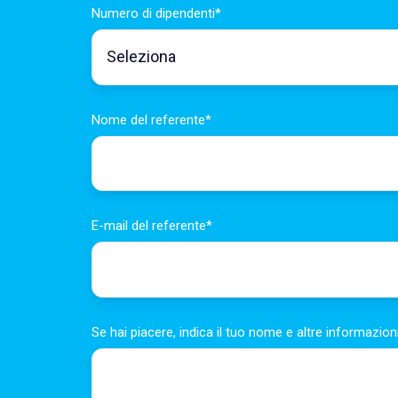
Numero di dipendenti
*
Nome del referente
*
E-mail del referente
*
Se hai piacere, indica il tuo nome e altre informazio