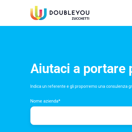
Aiutaci a portare 
Indica un referente e gli proporremo una consulenza g
Nome azienda
*